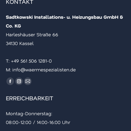
KONTAKT
Sadtkowski Installations- u. Heizungsbau GmbH &
Co. KG
Harleshäuser Straße 66
34130 Kassel
T: ‪+49 561 506 1281-0
M: info@waermespezialisten.de
Finde uns auf:
Facebook
Instagram
E-
Seite
Seite
Mail
ERREICHBARKEIT
wird
wird
Seite
in
in
wird
Montag-Donnerstag:
einem
einem
in
08:00-12:00 / 14:00-16:00 Uhr
neuen
neuen
einem
Fenster
Fenster
neuen