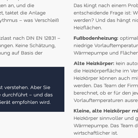
gen an, und die
Das klingt nach einem Prob
t, taktet die Anlage
entscheidende Frage ist: 
hythmus – was Verschleiß
werden? Und das hängt nic
Heizflächen.
Fußbodenheizung:
zlast nach DIN EN 12831 –
optimal
ngen. Keine Schätzung,
niedrige Vorlauftemperatur
ung auf Basis der
Wärmepumpe und Flächenhei
Alte Heizkörper:
kein auto
die Heizkörperfläche im Ve
Heizkörper können auch mit
werden. Das Team der Firma
t verstehen. Aber Sie
berechnet, ob er für den j
ie durchführt – und das
Vorlauftemperaturen ausr
Gerät empfohlen wird.
Kleine, alte Heizkörper m
Heizkörper sinnvoller und g
Wärmepumpe. Das Team der
wirtschaftlicher ist.