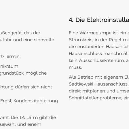
4. Die Elektroinsta
ßengerät, das der
Eine Wärmepumpe ist ein el
zufuhr und eine sinnvolle
Stromkreis, in der Regel m
dimensionierten Hausansch
Hausanschluss manchmal nic
t-Termin:
kein Ausschlusskriterium, a
chnikraum
muss.
rgrundstück, mögliche
Als Betrieb mit eigenem E
Sadtkowski Hausanschluss
htung dürfen sich nicht
direkt mitplanen und umsetz
Schnittstellenprobleme, ei
 Frost, Kondensatableitung
ant. Die TA Lärm gibt die
eauswahl und einem