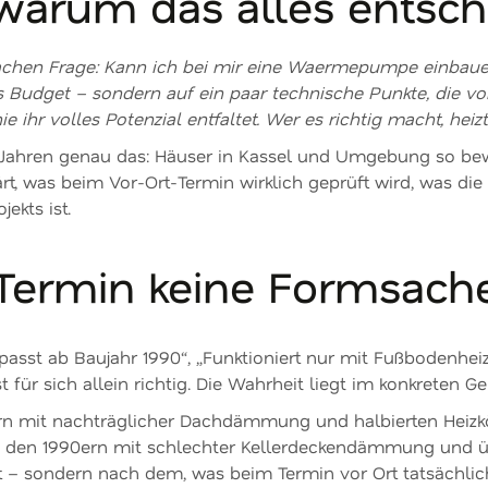
 warum das alles entsch
achen Frage: Kann ich bei mir eine Waermepumpe einbauen
as Budget – sondern auf ein paar technische Punkte, die 
ihr volles Potenzial entfaltet. Wer es richtig macht, heizt 
Jahren genau das: Häuser in Kassel und Umgebung so bewe
ärt, was beim Vor-Ort-Termin wirklich geprüft wird, was die
ekts ist.
ermin keine Formsache
sst ab Baujahr 1990“, „Funktioniert nur mit Fußbodenheizu
t für sich allein richtig. Die Wahrheit liegt im konkreten G
ern mit nachträglicher Dachdämmung und halbierten Heiz
s den 1990ern mit schlechter Kellerdeckendämmung und ü
rt – sondern nach dem, was beim Termin vor Ort tatsächli