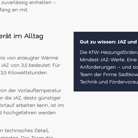
 zuverlässig einhalten –
fang an mit.
erät im Alltag
Gut zu wissen: JAZ und
Die KfW-Heizungsförderu
ltnis von erzeugter Wärme
Mindest-JAZ-Werte. Eine 
 JAZ von 3,5 bedeutet: Für
Anforderungen – und sic
 3,5 Kilowattstunden
Team der Firma Sadtkows
Technik und Fördervor
k von der Vorlauftemperatur
r die JAZ, desto günstiger
rlauf arbeiten kann, ist im
Grad hochgefahren werden
n technisches Detail,
giekosten. Das Team der