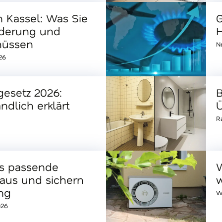
Kassel: Was Sie
G
rderung und
H
müssen
N
26
esetz 2026:
B
ndlich erklärt
R
as passende
Haus und sichern
ng
W
026