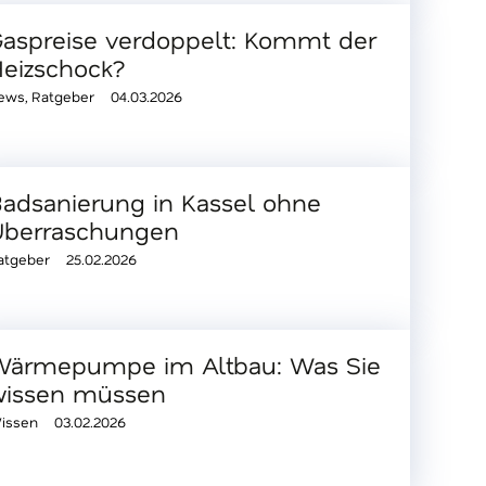
aspreise verdoppelt: Kommt der
eizschock?
ews
,
Ratgeber
04.03.2026
adsanierung in Kassel ohne
Überraschungen
atgeber
25.02.2026
Wärmepumpe im Altbau: Was Sie
wissen müssen
issen
03.02.2026