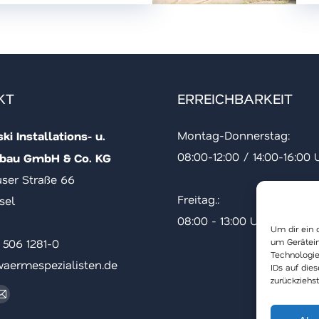
KT
ERREICHBARKEIT
i Installations- u.
Montag-Donnerstag:
bau GmbH & Co. KG
08:00-12:00 / 14:00-16:00 
ser Straße 66
Freitag.:
sel
08:00 - 13:00 Uhr
Um dir ein 
1 506 1281-0
um Gerätein
Technologie
aermespezialisten.de
IDs auf die
zurückziehs
 auf:
ok
tagram
E-