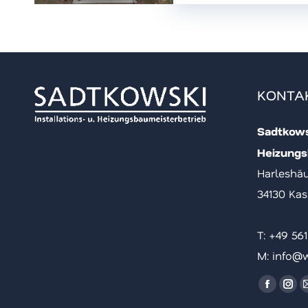
KONTA
Sadtkowsk
Heizungs
Harleshäu
34130 Kas
T: ‪+49 56
M: info@w
Finde uns
Facebo
Ins