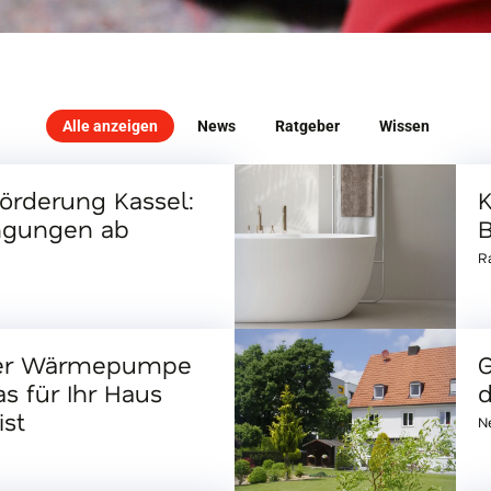
Alle anzeigen
News
Ratgeber
Wissen
rderung Kassel:
K
ngungen ab
B
R
der Wärmepumpe
G
 für Ihr Haus
d
ist
N