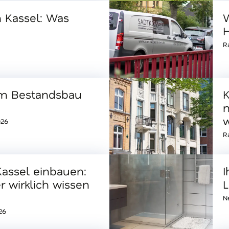
n Kassel: Was
R
 Bestandsbau
K
n
w
026
R
Kassel einbauen:
I
 wirklich wissen
N
26