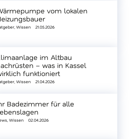
Wärmepumpe vom lokalen
Heizungsbauer
atgeber
,
Wissen
21.05.2026
limaanlage im Altbau
achrüsten – was in Kassel
irklich funktioniert
atgeber
,
Wissen
21.04.2026
hr Badezimmer für alle
Lebenslagen
ews
,
Wissen
02.04.2026