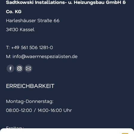
Sadtkowski Installations- u. Heizungsbau GmbH &
Co. KG
Harleshäuser Straße 66
34130 Kassel
T: ‪+49 561 506 1281-0
M: info@waermespezialisten.de
Finde uns auf:
Facebook
Instagram
E-
Seite
Seite
Mail
ERREICHBARKEIT
wird
wird
Seite
in
in
wird
Montag-Donnerstag:
einem
einem
in
08:00-12:00 / 14:00-16:00 Uhr
neuen
neuen
einem
Fenster
Fenster
neuen
geöffnet
geöffnet
Fenster
Freitag.: