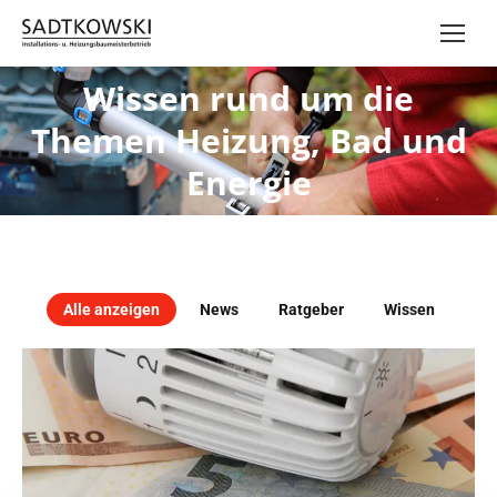
Wissen rund um die
Themen Heizung, Bad und
Energie
Alle anzeigen
News
Ratgeber
Wissen